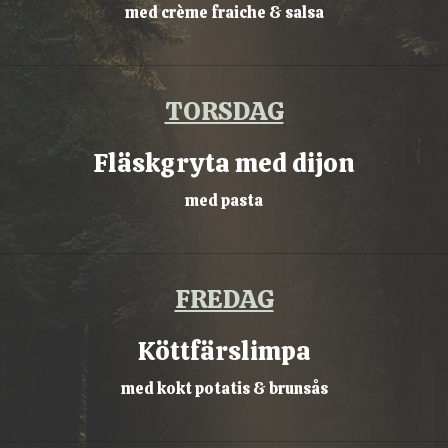
med crème fraiche & salsa
TORSDAG
Fläskgryta med dijon
med pasta
FREDAG
Köttfärslimpa
med kokt potatis & brunsås