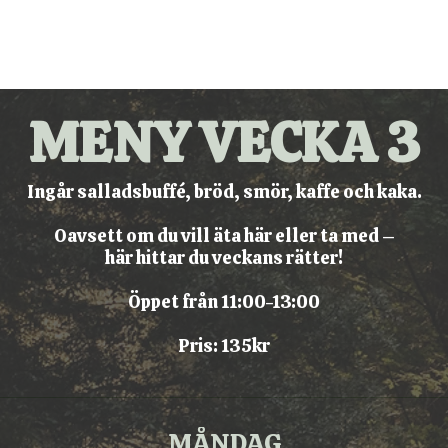
ENY
FÖRBESTÄLL BURGARE
KONFERENSPAKET
OM OSS
HITTA HIT
MENY VECKA 3
Ingår salladsbuffé, bröd, smör, kaffe och kaka.
Oavsett om du vill äta här eller ta med –
här hittar du veckans rätter!
Öppet från 11:00-13:00
Pris: 135kr
MÅNDAG