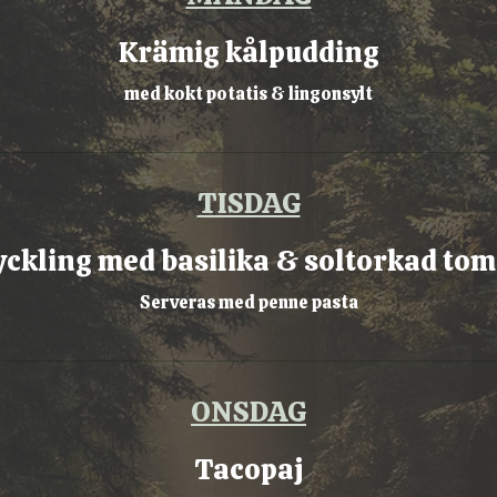
Krämig kålpudding
med kokt potatis & lingonsylt
TISDAG
yckling med basilika & soltorkad tom
Serveras med penne pasta
ONSDAG
Tacopaj