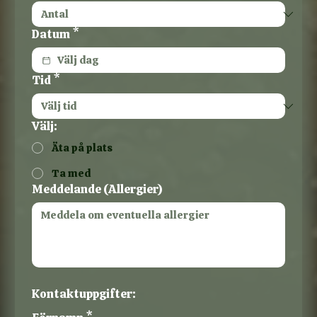
Datum
*
Tid
*
Välj:
Äta på plats
Ta med
Meddelande (Allergier)
Kontaktuppgifter: