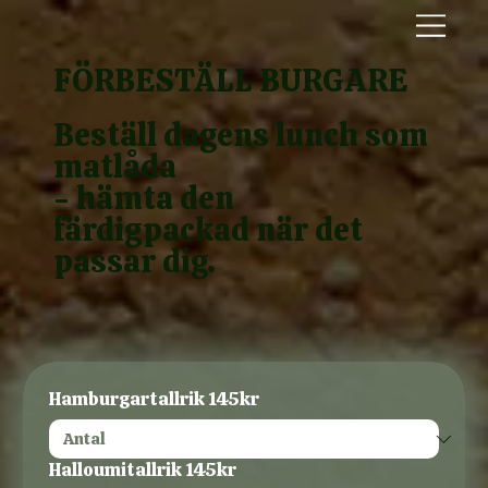
FÖRBESTÄLL BURGARE
Beställ dagens lunch som
matlåda
- hämta den
färdigpackad när det
passar dig.
Hamburgartallrik 145kr
Halloumitallrik 145kr